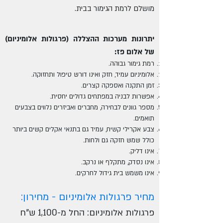
מושלם לרמת הגימור בבית.
יתרונות מערכות ההצללה (פרגולות אלומיניום)
של אלום פז​:
רמת גימור גבוהה.
אלומיניום עמיד, חזק ואינו דורש טיפול ותחזוקה.
זמן התקנה ואספקה קצרים.
אפשרות לבניה במפתחים גדולים יחסית.
מספר גוונים לבחירה, מחברים ואביזרים נלווים בצבעים
תואמים.
צבע אקרילי קשיח, עמיד גם בתנאי אקלים קשים ביותר
כולל שמש חזקה גם ולחות.
אינו דליק.
אינו נסדק, מתקלף או נרקב.
אינו משמש בית גידול לחרקים.
מחיר פרגולות אלומיניום - מחירון:
פרגולות אלומיניום: החל מ-1,100
ש"ח